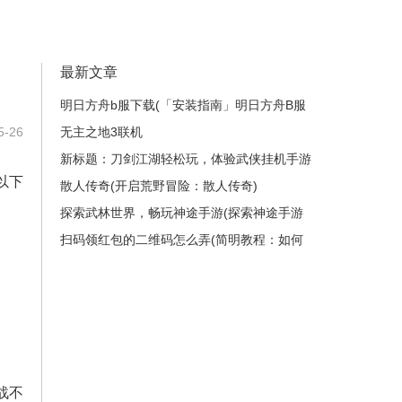
最新文章
明日方舟b服下载(「安装指南」明日方舟B服
-26
如何下载？)
无主之地3联机
新标题：刀剑江湖轻松玩，体验武侠挂机手游
以下
的快乐！(在《刀剑江湖》中尽情畅游，感受
散人传奇(开启荒野冒险：散人传奇)
武侠世界的奥秘！)
探索武林世界，畅玩神途手游(探索神途手游
的武林世界，建立你的传奇故事)
扫码领红包的二维码怎么弄(简明教程：如何
制作扫码领红包的二维码？)
战不