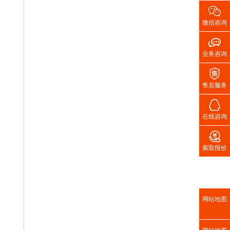

微信咨询

业务咨询

售后服务

在线咨询

索取报价
网站地图