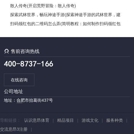
《刀剑江湖》中尽情畅游，感受武侠世界的奥秘！)
散人传奇(开启荒野冒险：散人传奇)
探索武林世界，畅玩神途手游(探索神途手游的武林世界，建
立你的传奇故事)
扫码领红包的二维码怎么弄(简明教程：如何制作扫码领红包
的二维码？)

售前咨询热线
在线咨询
公司地址
地址：合肥市抬葛街437号
导航链接：
认识意昂体育
|
精品项目
|
游戏文化
|
服务种类
|
交流意昂3注册
|