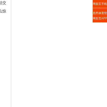
结交
网首页手机
版入口
么惊
意昂体育官
网首页APP
下载